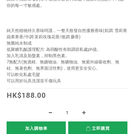
你的每一寸敏感處。
純天然植物持久香味呵護，一整天散發自然優雅香味(前調: 雪莉青
蘋果果香/中調:茉莉玫瑰花香/後調:麝香)
無菌純水制成
低聚糖乳酸護理配方: 為弱酸性有助調節私處ph值。
加入乳清及胎盤素，抑制黑色素。
7無配方(無酒精、無鑛物油、無礦物油、無紫外線吸收劑、無
硅、無著色劑、無界面活性劑)，使用更安全安心。
可以軟化私處毛髮
可以用於玩具洗潔並不傷玩具
HK$188.00
加入購物車
立即購買