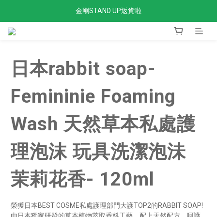
金剛STAND UP返貨啦
全單滿$300免運費
全單滿$300免運費
日本rabbit soap-
Femininie Foaming
Wash 天然草本私處護
理泡沫 玩具洗潔泡沬
茉莉花香- 120ml
榮獲日本BEST COSME私處護理部門大護TOP2的RABBIT SOAP!
由日本獨家研發的草本植物萃取香料工藝，配上天然配方，呵護