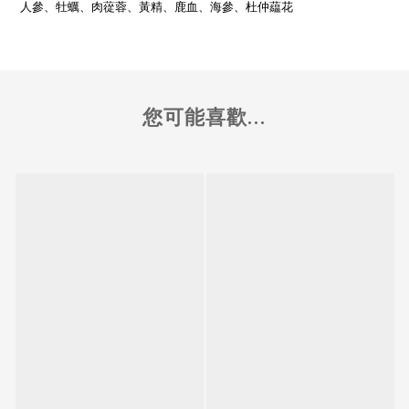
人參、牡蠣、肉蓯蓉、黃精、鹿血、海參、杜仲藴花
您可能喜歡...