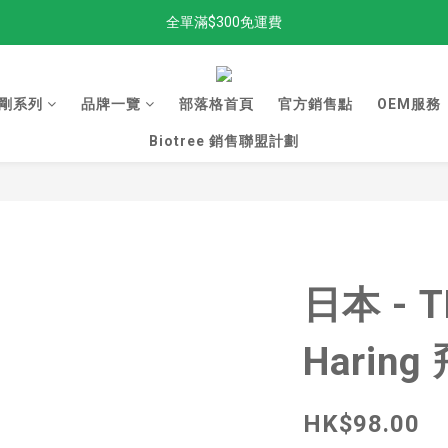
全單滿$300免運費
全單滿$300免運費
加入新會員，獲得98折！
剛系列
品牌一覽
部落格首頁
官方銷售點
OEM服務
金剛Stand up 返貨啦
Biotree 銷售聯盟計劃
全單滿$300免運費
日本 - T
Harin
HK$98.00