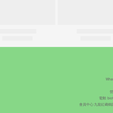
Wha
營
電郵: bio
會員中心:九龍紅磡鶴園