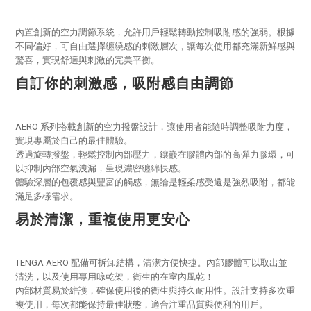
內置創新的空力調節系統，允許用戶輕鬆轉動控制吸附感的強弱。根據
不同偏好，可自由選擇纏繞感的刺激層次，讓每次使用都充滿新鮮感與
驚喜，實現舒適與刺激的完美平衡。
自訂你的刺激感，吸附感自由調節
AERO 系列搭載創新的空力撥盤設計，讓使用者能隨時調整吸附力度，
實現專屬於自己的最佳體驗。
透過旋轉撥盤，輕鬆控制內部壓力，鑲嵌在膠體內部的高彈力膠環，可
以抑制內部空氣洩漏，呈現濃密纏綿快感。
體驗深層的包覆感與豐富的觸感，無論是輕柔感受還是強烈吸附，都能
滿足多樣需求。
易於清潔，重複使用更安心
TENGA AERO 配備可拆卸結構，清潔方便快捷。內部膠體可以取出並
清洗，以及使用專用晾乾架，衛生的在室內風乾！
內部材質易於維護，確保使用後的衛生與持久耐用性。設計支持多次重
複使用，每次都能保持最佳狀態，適合注重品質與便利的用戶。