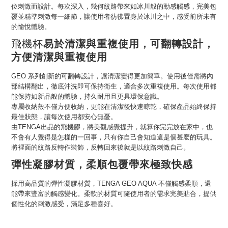
位刺激而設計。每次深入，幾何紋路帶來如冰川般的動感觸感，完美包
覆並精準刺激每一細節，讓使用者彷彿置身於冰川之中，感受前所未有
的愉悅體驗。
易於清潔與重複使用
，
可翻轉設計，
飛機杯
方便清潔與重複使用
GEO 系列創新的可翻轉設計，讓清潔變得更加簡單。使用後僅需將內
部結構翻出，徹底沖洗即可保持衛生，適合多次重複使用。每次使用都
能保持如新品般的體驗，持久耐用且更具環保意識。
專屬收納殼不僅方便收納，更能在清潔後快速晾乾，確保產品始終保持
最佳狀態，讓每次使用都安心無憂。
由TENGA出品的飛機膠，將美觀感覺提升，就算你完完放在家中，也
不會有人覺得是怎樣的一回事，只有你自己會知道這是個甚麼的玩具。
將裡面的紋路反轉作裝飾，反轉回來後就是以紋路刺激自己。
彈性凝膠材質，柔順包覆帶來極致快感
採用高品質的彈性凝膠材質，TENGA GEO AQUA 不僅觸感柔順，還
能帶來豐富的觸感變化。柔軟的材質可隨使用者的需求完美貼合，提供
個性化的刺激感受，滿足多種喜好。