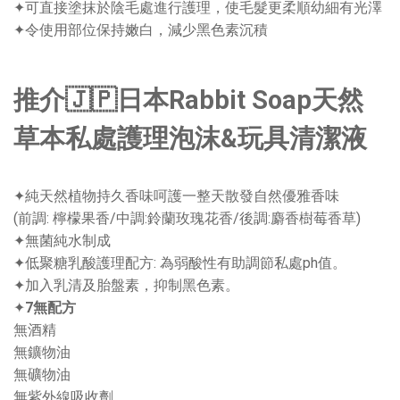
✦可直接塗抹於陰毛處進行護理，使毛髮更柔順幼細有光澤
✦令使用部位保持嫩白，減少黑色素沉積
推介🇯🇵日本Rabbit Soap天然
草本私處護理泡沫&玩具清潔液
✦純天然植物持久香味呵護一整天散發自然優雅香味
(前調: 檸檬果香/中調:鈴蘭玫瑰花香/後調:麝香樹莓香草)
✦無菌純水制成
✦低聚糖乳酸護理配方: 為弱酸性有助調節私處ph值。
✦加入乳清及胎盤素，抑制黑色素。
✦
7無配方
無酒精
無鑛物油
無礦物油
無紫外線吸收劑