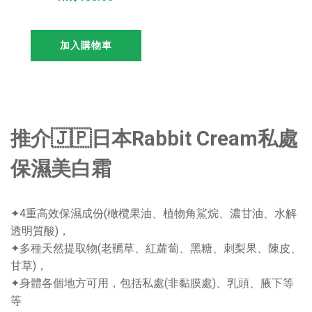
護理泡沫 玩具洗潔
泡沬 茉莉花香-
加入購物車
120ml
推介🇯🇵日本Rabbit Cream私處
保濕美白霜
✦4重高效保濕成份(橄欖果油、植物角鯊烷、濃甘油、水解
透明質酸)，
✦多種天然提取物(老韉草、紅蘿蔔、黑糖、刺梨果、陳皮、
甘草)，
✦身體各個地方可用，包括私處(非黏膜處)、乳頭、腋下等
等