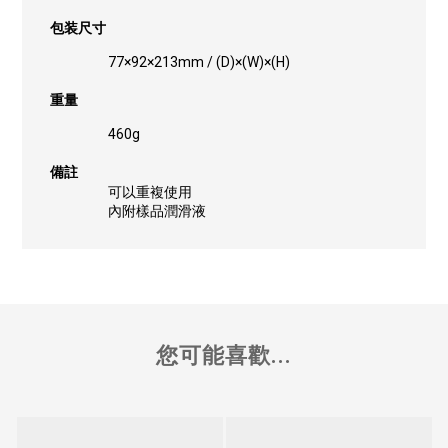
包装尺寸
77×92×213mm / (D)×(W)×(H)
重量
460g
備註
可以重複使用
內附樣品潤滑液
您可能喜歡...