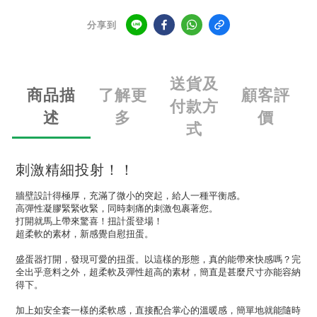
分享到
送貨及
商品描
了解更
顧客評
付款方
述
多
價
式
刺激精細投射！！
牆壁設計得極厚，充滿了微小的突起，給人一種平衡感。
高彈性凝膠緊緊收緊，同時刺痛的刺激包裹著您。
打開就馬上帶來驚喜！扭計蛋登場！
超柔軟的素材，新感覺自慰扭蛋。
盛蛋器打開，發現可愛的扭蛋。以這樣的形態，真的能帶來快感嗎？完
全出乎意料之外，超柔軟及彈性超高的素材，簡直是甚麼尺寸亦能容納
得下。
加上如安全套一樣的柔軟感，直接配合掌心的溫暖感，簡單地就能隨時