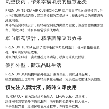
氣墊技術，帶來幸福環繞的極致感受
PREMIUM TENGA AIR CUSHION CUP 採用業界罕見的氣墊技術，利
用內部氣壓環繞調節，建立無接觸的支撐結構，提供更輕柔的擁抱感與
細膩刺激。
內部高品質結構設計，能精確控制吸力與壓力變化，讓感官體驗更加豐
富、層次分明，適合各種需求的使用者。
單向氣閥設計，精準調節吸啜效果
PREMIUM TENGA 延續了標準版的單向氣閥設計，使用食指按住氣
孔，即可調節吸啜效果。
升級的真空結構，讓吸附感更為明顯，模擬更逼真的體驗。
優雅外型，體現品味生活
PREMIUM 系列飛機杯的外觀設計更為高級，簡約且具品味，
擺放在枱面上也如同一件精美的生活用品，完美結合功能性與美觀性。
預先注入潤滑液，隨時立即使用
TENGA CUP 在內部已經預先注入 TENGA Lotion 潤滑液，
讓使用者無需額外準備潤滑劑，簡單撕開包裝即可插入使用。
單手操控方便，還確保在使用過程中，保持雙手乾爽。