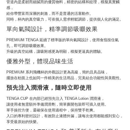
管道內是柔韌而細膩而的優質物料，精密的結構和紋理，模擬真實觸
感，
給你帶豐富而深層的刺激，而不是普通的活塞動作。
同時，杯內的真空吸力，可依個人需求輕鬆調節，提供個人化的滿足。
單向氣閥設計，精準調節吸啜效果
PREMIUM TENGA 延續了標準版的單向氣閥設計，使用食指按住氣
孔，即可調節吸啜效果。
升級的真空結構，讓吸附感更為明顯，模擬更逼真的體驗。
優雅外型，體現品味生活
PREMIUM 系列飛機杯的外觀設計更為高級，簡約且具品味，
擺放在枱面上也如同一件精美的生活用品，完美結合功能性與美觀性。
預先注入潤滑液，隨時立即使用
TENGA CUP 在內部已經預先注入 TENGA Lotion 潤滑液，
讓使用者無需額外準備潤滑劑，簡單撕開包裝即可插入使用。
單手操控方便，還確保在使用過程中，保持雙手乾爽。
入口的專利密封設計，有效防止液體外漏，讓每次使用都能感到安心，
享受最原始的快樂。