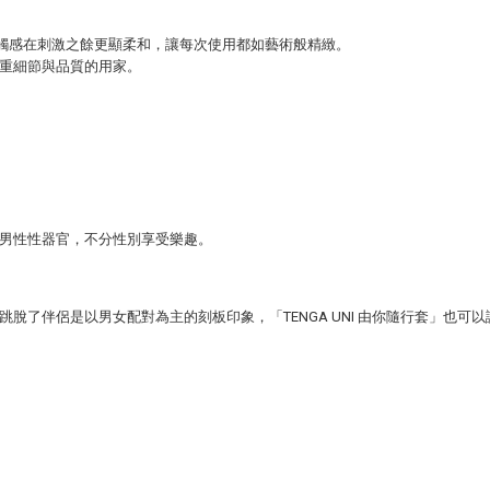
，細緻觸感在刺激之餘更顯柔和，讓每次使用都如藝術般精緻。
重細節與品質的用家。
男性性器官，不分性別享受樂趣。
脫了伴侶是以男女配對為主的刻板印象，「TENGA UNI 由你隨行套」也可