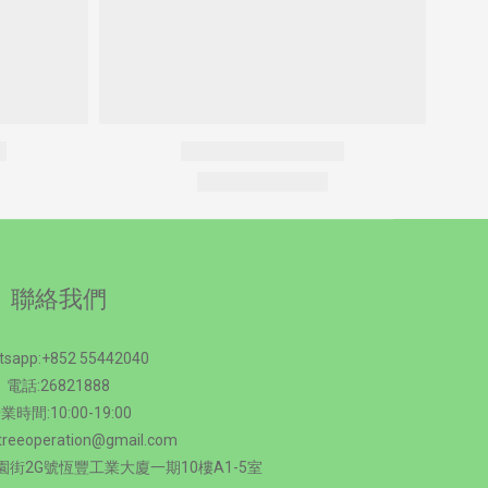
聯絡我們
tsapp:+852 55442040
電話:26821888
業時間:10:00-19:00
treeoperation@gmail.com
街2G號恆豐工業大廈一期10樓A1-5室