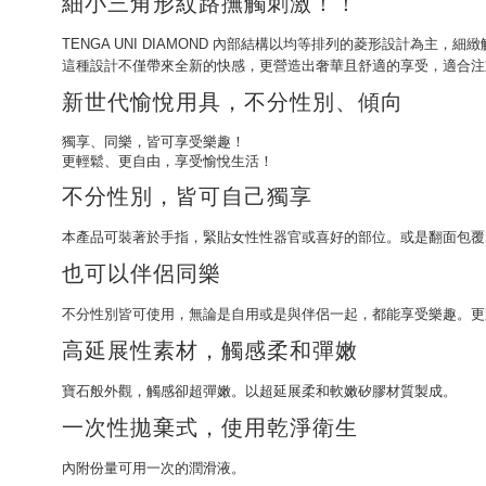
細小三角形紋路撫觸刺激！！
TENGA UNI DIAMOND 內部結構以均等排列的菱形設計為主
這種設計不僅帶來全新的快感，更營造出奢華且舒適的享受，適合注
新世代愉悅用具，不分性別、傾向
獨享、同樂，皆可享受樂趣！
更輕鬆、更自由，享受愉悅生活！
不分性別，皆可自己獨享
本產品可裝著於手指，緊貼女性性器官或喜好的部位。或是翻面包覆
也可以伴侶同樂
不分性別皆可使用，無論是自用或是與伴侶一起，都能享受樂趣。更跳
高延展性素材，觸感柔和彈嫩
寶石般外觀，觸感卻超彈嫩。以超延展柔和軟嫩矽膠材質製成。
一次性拋棄式，使用乾淨衛生
內附份量可用一次的潤滑液。