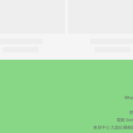
Wha
營
電郵: bio
會員中心:九龍紅磡鶴園