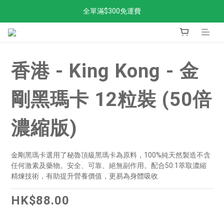
全單滿$300免運費
全單滿$300免運費
加入新會員，獲得98折！
金剛Stand up 返貨啦
香港 - King Kong - 金
全單滿$300免運費
剛黑瑪卡 12粒裝 (50倍
濃縮版)
金剛黑瑪卡選用了秘魯頂級黑瑪卡為原料，100%純天然製造不含
任何激素及藥物。安全、可靠、絕無副作用。配合50:1萃取濃縮
精煉技術，有助提升營養價值，更易為身體吸收
HK$88.00