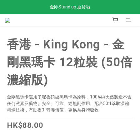
金剛Stand up 返貨啦
全單滿$300免運費
全單滿$300免運費
香港 - King Kong - 金
剛黑瑪卡 12粒裝 (50倍
濃縮版)
金剛黑瑪卡選用了秘魯頂級黑瑪卡為原料，100%純天然製造不含
任何激素及藥物。安全、可靠、絕無副作用。配合50:1萃取濃縮
精煉技術，有助提升營養價值，更易為身體吸收
HK$88.00