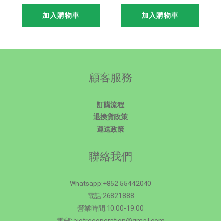
MACA 瑪卡 (無糖美
TONGKAT ALI 東革
加入購物車
加入購物車
式黑咖啡) – 一
阿里 – (純白鮮奶咖
盒/10包
啡) – 一盒/20包
顧客服務
訂購流程
退換貨政策
運送政策
聯絡我們
Whatsapp:+852 55442040
電話:26821888
營業時間:10:00-19:00
電郵: biotreeoperation@gmail.com