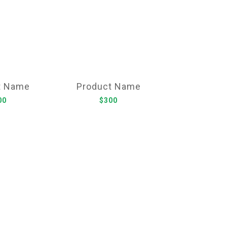
t Name
Product Name
00
$300