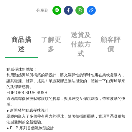
分享到
送貨及
商品描
了解更
顧客評
付款方
述
多
價
式
動感彈球新體驗！
利用動感彈球所構築的新設計，將充滿彈性的彈球包裹在柔軟凝膠內，
讓其碰撞、跳彈、搖晃！單憑凝膠是無法感受的，體驗一下由彈球帶來
的跳彈新感覺。
FLIP ORB BLUE RUSH
通過錯綜複雜波狀螺旋紋的觸感，與彈球交互彈跳刺激，帶來波動的快
感。
● 新開發的動感彈球設計
凝膠內嵌入了多個帶有彈力的彈球，隨著抽插而擺動，實現單憑凝膠無
法感受到的全新體驗。
● FLIP 系列首個流線型設計