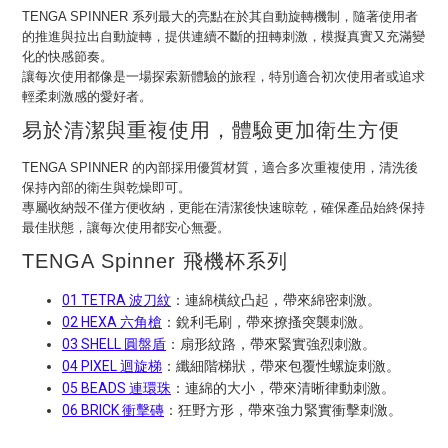
TENGA SPINNER 系列最大的亮點在於其自動旋轉機制，隨著使用者
的推進與拉出自動旋轉，提供連續不斷的扭轉刺激，模擬真實又充滿變
化的快感節奏。
讓每次使用都像是一場探索新體驗的旅程，特別適合初次使用者或追求
輕柔刺激感的愛好者。
易於清潔與重複使用，體驗更加衛生方便
TENGA SPINNER 的內部採用優質材質，適合多次重複使用，清洗後
保持內部的衛生與乾燥即可。
專屬收納殼不僅方便收納，更能在清潔後快速晾乾，確保產品始終保持
最佳狀態，讓每次使用都安心無憂。
TENGA Spinner 飛機杯系列
01 TETRA 波刀紋
：連綿橫紋凸起，帶來綿密刺激。
02 HEXA 六角槍
：銳利毛刷，帶來撩搔突襲刺激。
03 SHELL 圓盤盾
：扇形紋路，帶來緊實強烈刺激。
04 PIXEL 迴旋梯
：纖細階梯狀，帶來包覆性螺旋刺激。
05 BEADS 連環珠
：連綿的大小，帶來清晰律動刺激。
06 BRICK 衝擊磚
：狂野方形，帶來強力緊實衝擊刺激。