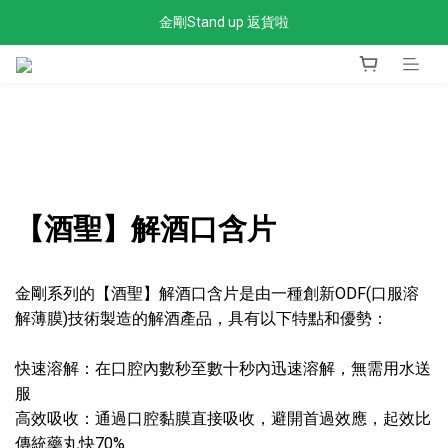
金剛Stand up 返貨啦
全單滿$300免運費
全單滿$300免運費
【酒聖】解酒口含片
金剛系列的【酒聖】解酒口含片是由一種創新ODF(口服溶
解薄膜)技術製造的解酒產品，具有以下特點和優勢：
快速溶解：在口腔內數秒至數十秒內迅速溶解，無需用水送
服
高效吸收：通過口腔黏膜直接吸收，避開首過效應，起效比
傳統藥丸快70%