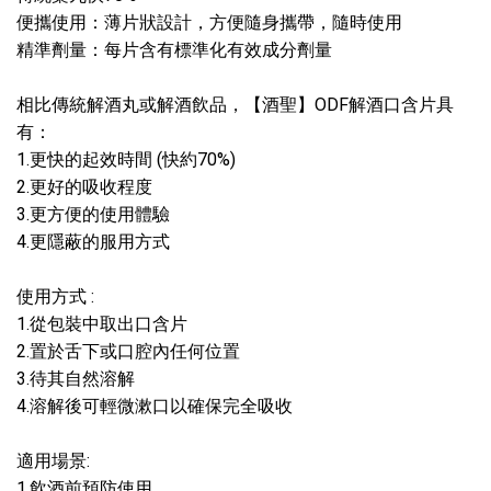
便攜使用：薄片狀設計，方便隨身攜帶，隨時使用
精準劑量：每片含有標準化有效成分劑量
相比傳統解酒丸或解酒飲品，【酒聖】ODF解酒口含片具
有：
1.更快的起效時間 (快約70%)
2.更好的吸收程度
3.更方便的使用體驗
4.更隱蔽的服用方式
使用方式 :
1.從包裝中取出口含片
2.置於舌下或口腔內任何位置
3.待其自然溶解
4.溶解後可輕微漱口以確保完全吸收
適用場景:
1.飲酒前預防使用