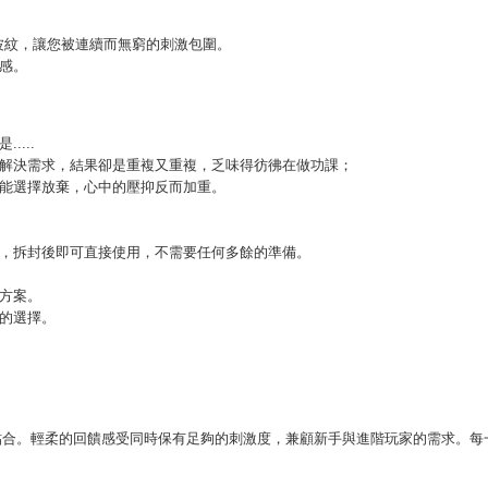
疊的波紋，讓您被連續而無窮的刺激包圍。
感。
...
解決需求，結果卻是重複又重複，乏味得彷彿在做功課；
能選擇放棄，心中的壓抑反而加重。
，拆封後即可直接使用，不需要任何多餘的準備。
方案。
的選擇。
完整貼合。輕柔的回饋感受同時保有足夠的刺激度，兼顧新手與進階玩家的需求。