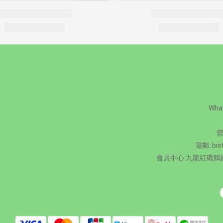
Wha
營
電郵: bio
會員中心:九龍紅磡鶴園