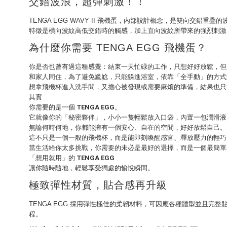
交錯波浪，超彈刺激！！
TENGA EGG WAVY II 飛機蛋，內部設計概念，是雙向交錯重
特徵是橫向波紋高低交錯時的觸感，加上直向波紋所帶來的強烈刺激
為什麼你需要 TENGA EGG 飛機蛋？
你是否也曾有過這種感覺：結束一天忙碌的工作，只想好好放鬆，但是..
和家人同住，為了避免尷尬，只能躲進浴室，依靠「全手動」的方式
想拿飛機杯進入洗手間，又擔心被發現或需要麻煩的準備，結果也只
其實
你需要的是一個
TENGA EGG
。
它就像你的「秘密夥伴」，小小一隻輕鬆放入口袋，內置一包潤滑液
無論何時何地，你都能擁有一個安心、自在的空間，好好放鬆自己。
這不只是一個一般的飛機杯，而是能即刻喚醒感官、釋放壓力的輕巧
當生活給你太多挑戰，你需要的未必是最好的選擇，而是一個最簡單
「想用就用」的
TENGA EGG
讓你隨時隨地，輕鬆享受獨處的愉悅瞬間。
極致彈性材質，貼合感再升級
TENGA EGG 採用彈性極佳的柔韌材料，可因應各種體型並且
程。