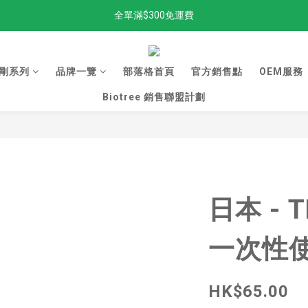
全單滿$300免運費
全單滿$300免運費
加入新會員，獲得98折！
剛系列
品牌一覽
部落格首頁
官方銷售點
OEM服務
金剛Stand up 返貨啦
Biotree 銷售聯盟計劃
全單滿$300免運費
日本 - 
一次性
HK$65.00