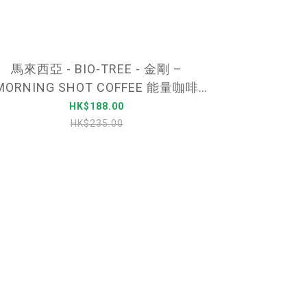
馬來西亞 - BIO-TREE - 金剛 –
MORNING SHOT COFFEE 能量咖啡
MACA 瑪卡 (無糖美式黑咖啡) – 一
HK$188.00
盒/10包
HK$235.00