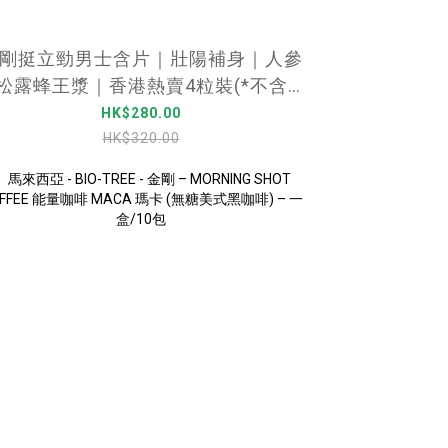
剛挺立勁男士含片｜壯陽補身｜人參
松露蜂王漿｜香港熱賣4粒裝(*不含西
藥成份)
HK$280.00
HK$320.00