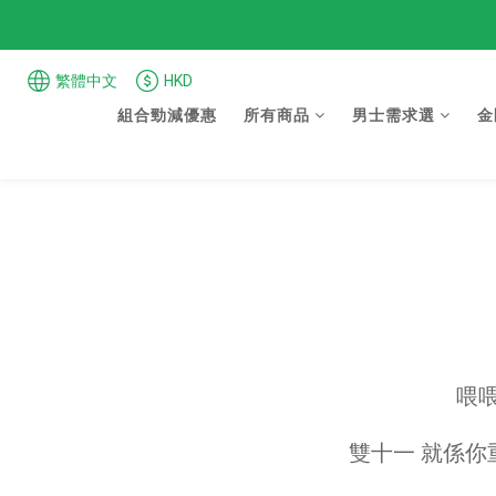
繁體中文
HKD
組合勁減優惠
所有商品
男士需求選
金
喂
雙十一 就係你