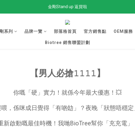
金剛Stand up 返貨啦
全單滿$300免運費
全單滿$300免運費
剛系列
品牌一覽
部落格首頁
官方銷售點
OEM服務
Biotree 銷售聯盟計劃
【男人必搶𝟷𝟷𝟷𝟷】
你嘅「硬」實力！就係今年最大優惠！💥
喂喂，係咪成日覺得「有啲攰」？夜晚「狀態唔穩定
重新啟動嘅最佳時機！我哋BioTree幫你「充充電