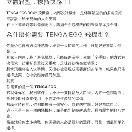
立體箱型，撩搔快感！!
TENGA EGG BOXY 飛機蛋，內部設計概念，是佈滿箱型的的多角面細
節設計，給予雙向的大面突襲。
在上下運動時帶動每個角面，猶如全面包覆般的刺激快感席捲全身。
為什麼你需要 TENGA EGG 飛機蛋？
你是否也曾有過這種感覺：結束一天忙碌的工作，只想好好放鬆，但
是.....
和家人同住，為了避免尷尬，只能躲進浴室，依靠「全手動」的方式解
決需求，結果卻是重複又重複，乏味得彷彿在做功課；
想拿飛機杯進入洗手間，又擔心被發現或需要麻煩的準備，結果也只能
選擇放棄，心中的壓抑反而加重。
其實
你需要的是一個
TENGA EGG
。
它就像你的「秘密夥伴」，小小一隻輕鬆放入口袋，內置一包潤滑液，
拆封後即可直接使用，不需要任何多餘的準備。
無論何時何地，你都能擁有一個安心、自在的空間，好好放鬆自己。
這不只是一個一般的飛機杯，而是能即刻喚醒感官、釋放壓力的輕巧方
案。
當生活給你太多挑戰，你需要的未必是最好的選擇，而是一個最簡單的
選擇。