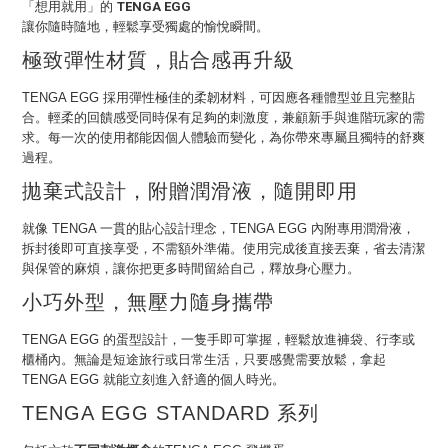
「想用就用」的
TENGA EGG
讓你隨時隨地，輕鬆享受獨處的愉悅瞬間。
極致彈性材質，貼合感再升級
TENGA EGG 採用彈性極佳的柔韌材料，可因應各種體型並且完整貼
合。輕柔的回饋感受同時保有足夠的刺激度，兼顧新手與進階玩家的需
求。每一次的使用都能因個人體驗而變化，為你帶來專屬且獨特的舒爽
過程。
拋棄式設計，附贈潤滑液，隨開即用
就像 TENGA 一貫的貼心設計理念，TENGA EGG 內附專用潤滑液，
拆封後即可直接享受，不需額外準備。使用完成後直接丟棄，省去清潔
與保管的麻煩，讓你把更多時間留給自己，釋放身心壓力。
小巧外型，無壓力隨身攜帶
TENGA EGG 的蛋型設計，一隻手即可掌握，輕鬆放進褲袋、行李或
櫃桶內。無論是短途旅行或日常生活，只要感覺需要放鬆，拿起
TENGA EGG 就能立刻進入舒適的個人時光。
TENGA EGG STANDARD 系列